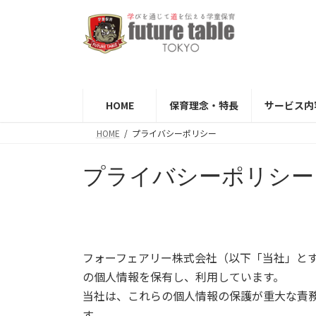
コ
ナ
ン
ビ
テ
ゲ
ン
ー
ツ
シ
へ
ョ
HOME
保育理念・特長
サービス内
ス
ン
キ
に
HOME
プライバシーポリシー
ッ
移
プ
動
プライバシーポリシー
フォーフェアリー株式会社（以下「当社」と
の個人情報を保有し、利用しています。
当社は、これらの個人情報の保護が重大な責
す。